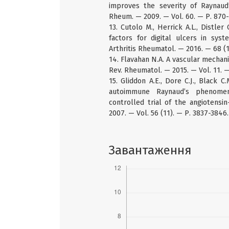
improves the severity of Raynaud’
Rheum. — 2009. — Vol. 60. — Р. 870
13. Cutolo M., Herrick A.L., Distler 
factors for digital ulcers in syst
Arthritis Rheumatol. — 2016. — 68 (1
14. Flavahan N.A. A vascular mecha
Rev. Rheumatol. — 2015. — Vol. 11. —
15. Gliddon A.E., Dore C.J., Black 
autoimmune Raynaud’s phenomeno
controlled trial of the angiotensi
2007. — Vol. 56 (11). — Р. 3837-3846.
Завантаження