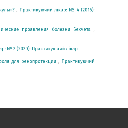
икулы»?
,
Практикуючий лікар: № 4 (2016):
нические проявления болезни Бехчета
,
р: № 2 (2020): Практикуючий лікар
троля для ренопротекции
,
Практикуючий