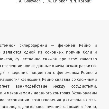
+
+
+
I.Yu. Golovach
T.M. Chipko
N.N. Korbut
истемной склеродермии — феномен Рейно и
— являются одной из основных причин боли и
ентов, существенно снижая при этом качество
ы последние новые данные о механизмах развития
ходы к ведению пациентов с феноменом Рейно и
физиология феномена Рейно связана со сложными
гает взаимодействие между сосудистыми,
и и механизмами нервного контроля. Установлены
кие ассоциации возникновения дигитальных язв.
 пищевода, длительное течение феномена Рейно,