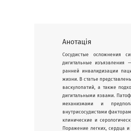
Анотація
Сосудистые осложнения с
дигитальные изъязвления 
ранней инвалидизации паци
жизни. В статье представлен
васкулопатий, а также под
дигитальными язвами. Пато
механизмами и предпола
внутрисосудистами факторам
клинические и серологичес
Поражение легких, сердца и