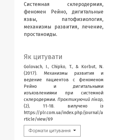
Системная склеродермия,
феномен Рейно, дигитальные
язвы, патофизиология,
механизмы развития, лечение,
простаноиды.
Як цитувати
Golovach, I., Chipko, T., & Korbut, N.
(2017). Механизмы развития и
ведение пациентов с феноменом
Рейно и дигитальными
изъязвлениями при системной
склеродермии.
Практикуючий лікар
,
(2), 11-18. вилучено із
https://plr.com.ua/index.php/journal/a
rticle/view/69
Формати цитування