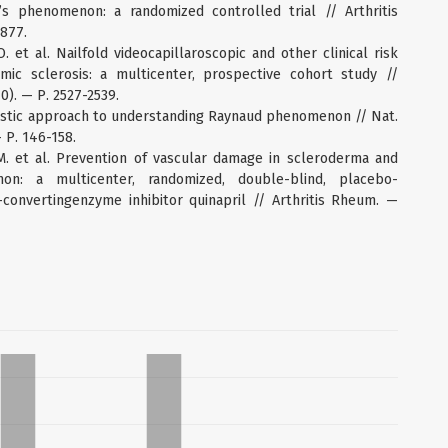
s phenomenon: a randomized controlled trial // Arthritis
-877.
O. et al. Nailfold videocapillaroscopic and other clinical risk
emic sclerosis: a multicenter, prospective cohort study //
0). — Р. 2527-2539.
nistic approach to understanding Raynaud phenomenon // Nat.
 Р. 146-158.
C.M. et al. Prevention of vascular damage in scleroderma and
n: a multicenter, randomized, double-blind, placebo-
n-convertingenzyme inhibitor quinapril // Arthritis Rheum. —