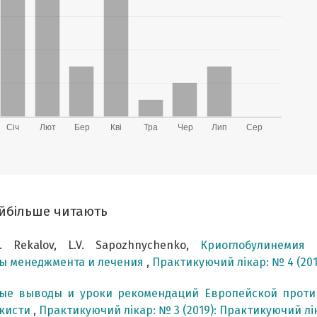
найбільше читають
.G. Rekalov, L.V. Sapozhnychenko,
Криоглобулинемия
сы менеджмента и лечения
,
Практикуючий лікар: № 4 (20
ые выводы и уроки рекомендаций Европейской противо
 кисти
,
Практикуючий лікар: № 3 (2019): Практикуючий лі