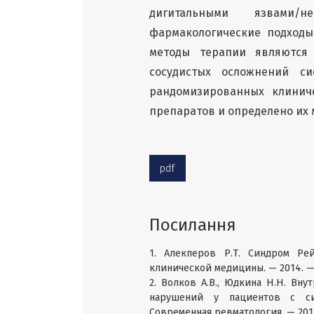
дигитальными язвами/н
фармакологические подходы
методы терапии являются
сосудистых осложнений си
рандомизированных клинич
препаратов и определено их 
pdf
Посилання
1. Алекперов Р.Т. Синдром Ре
клинической медицины. — 2014. — Т
2. Волков А.В., Юдкина Н.Н. Вн
нарушений у пациентов с си
Современная ревматология. — 2013. 