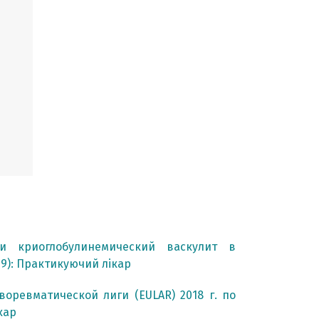
 и криоглобулинемический васкулит в
19): Практикуючий лікар
ревматической лиги (EULAR) 2018 г. по
кар