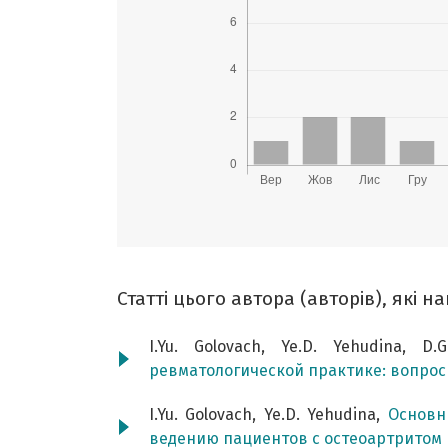
Статті цього автора (авторів), які 
I.Yu. Golovach, Ye.D. Yehudina, D
ревматологической практике: вопро
I.Yu. Golovach, Ye.D. Yehudina,
Основн
ведению пациентов с остеоартритом