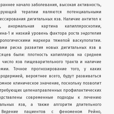
раннее начало заболевания, высокая активность,
ирующей терапии являются потенциальными
ессирования дигитальных язв. Наличие антител к
70), анормальная картина капилляроскопии,
на‑1 и низкий уровень фактора роста эндотелия
ерологическими маркера тяжелой васкулопатии.
ами риска развития новых дигитальных язв в
сяцев были: плотность капилляров на среднем
 число язв пищеварительного тракта и наличие
мии. Точное прогнозирование того, у каких
родермией, вероятнее всего, будут развиваться
омное клиническое значение, поскольку позволит
, требующих целенаправленных профилактических
редставлены современные подходы к лечению
льных язв, а также алгоритм длительного
. Ведение пациентов с феноменом Рейно,