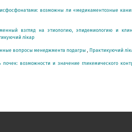
бисфосфонатами: возможны ли «медикаментозные кан
менный взгляд на этиологию, эпидемиологию и кли
ктикуючий лікар
онные вопросы менеджмента подагры
,
Практикуючий ліка
ь почек: возможности и значение гликемического кон