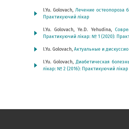
I.Yu. Golovach,
Лечение остеопороза 
Практикуючий лікар
I.Yu. Golovach, Ye.D. Yehudina,
Совре
Практикуючий лікар: № 1 (2020): Пра
I.Yu. Golovach,
Актуальные и дискусси
I.Yu. Golovach,
Диабетическая болезн
лікар: № 2 (2016): Практикуючий лікар