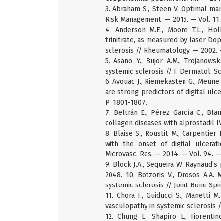
3. Abraham S., Steen V. Optimal mana
Risk Management. — 2015. — Vol. 11.
4. Anderson M.E., Moore T.L., Holl
trinitrate, as measured by laser D
sclerosis // Rheumatology. — 2002. —
5. Asano Y., Bujor A.M., Trojanows
systemic sclerosis // J. Dermatol. Sci
6. Avouac J., Riemekasten G., Meune 
are strong predictors of digital ulc
Р. 1801-1807.
7. Beltrán E., Pérez García C., Bl
collagen diseases with alprostadil IV
8. Blaise S., Roustit M., Carpentier
with the onset of digital ulcerat
Microvasc. Res. — 2014. — Vol. 94. —
9. Block J.A., Sequeira W. Raynaud’
2048. 10. Botzoris V., Drosos A.A
systemic sclerosis // Joint Bone Spin
11. Chora I., Guiducci S., Manetti 
vasculopathy in systemic sclerosis /
12. Chung L., Shapiro L., Fiorenti