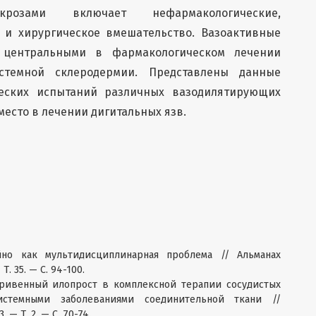
екрозами включает нефармакологические,
 и хирургическое вмешательство. Вазоактивные
 центральными в фармакологическом лечении
стемной склеродермии. Представлены данные
еских испытаний различных вазодилятирующих
место в лечении дигитальных язв.
йно как мультидисциплинарная проблема // Альманах
. 35. — С. 94-100.
утривенный илопрост в комплексной терапии сосудистых
стемными заболеваниями соединительной ткани //
— Т. 2. — С. 70-74.