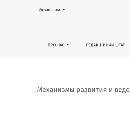
Змінити мову. Поточною мовою є:
Українська
Механизмы развития и ведение пациенто
ПРО НАС
РЕДАКЦІЙНИЙ ШТАТ
Механизмы развития и веде