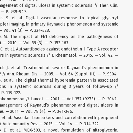
gement of digital ulcers in systemic sclerosis // Ther. Clin.
 — Р. 939-947.
is S. et al. Digital vascular response to topical glyceryl
oppler imaging, in primary Raynaud’s phenomenon and systemic
 Vol. 41 (3). — Р. 324-328.
ka M. The impact of Fli1 deficiency on the pathogenesis of
. — 2010. — Vol. 59 (3). — Р. 152-163.
C. et al. Autoantibodies against endothelin 1 Type A receptor
ers in systemic sclerosis // J. Rheumatol. — 2015. — Vol. 42. —
anch J. et al. Treatment of severe Raynaud’s phenomenon in
 // Ann. Rheum. Dis. — 2005. — Vol. 64 (Suppl. III). — Р. S304.
 P. et al. The digital thermal hyperemia pattern is associated
ions in systemic sclerosis during 3 years of follow-up //
 Р. 119-122.
s phenomenon // Lancet. — 2001. — Vol. 357 (9273). — Р. 2042-
. Management of Raynaud’s phenomenon and digital ulcers in
e. — 2011. — Vol. 78 (4). — Р. 341-346.
M. et al. Vascular biomarkers and correlation with peripheral
/ Autoimmunity Rev. — 2015. — Vol. 14. — Р. 314-322.
no D. et al. MQX‑503, a novel formulation of nitroglycerin,