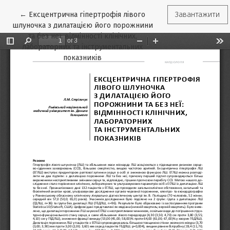
Повернутися до подробиць статті
←
Ексцентрична гіпертрофія лівого
Завантажити
шлуночка з дилатацією його порожнини
та без неї: відмінності клінічних,
лабораторних та інструментальних
показників