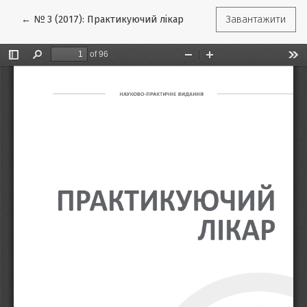
Повернутися до подробиць статті
←
№ 3 (2017): Практикуючий лікар
Завантажити