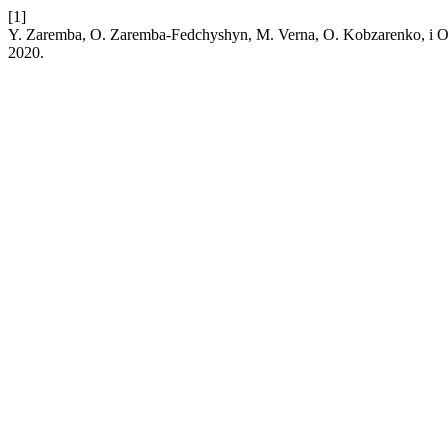
[1]
Y. Zaremba, O. Zaremba-Fedchyshyn, M. Verna, O. Kobzarenko, і
2020.