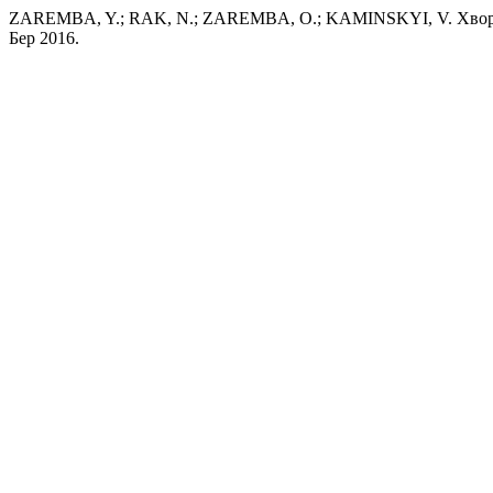
ZAREMBA, Y.; RAK, N.; ZAREMBA, O.; KAMINSKYI, V. Хворо
Бер 2016.