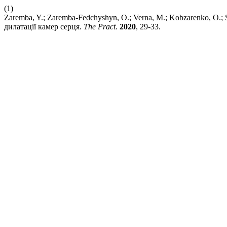
(1)
Zaremba, Y.; Zaremba-Fedchyshyn, O.; Verna, M.; Kobzarenko, O.
дилатації камер серця.
The Praсt.
2020
, 29-33.