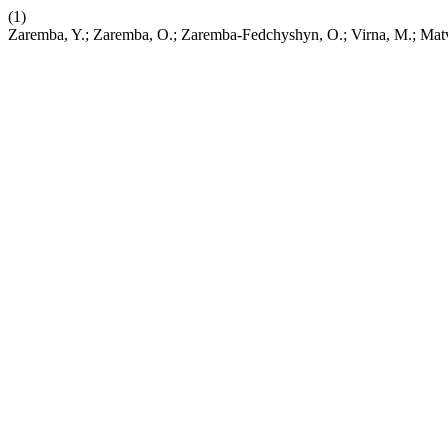
(1)
Zaremba, Y.; Zaremba, O.; Zaremba-Fedchyshyn, O.; Virna, M.; M