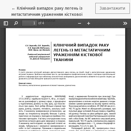
Повернутися до подробиць статті
←
Клінічний випадок раку легень із
Завантажити
метастатичним ураженням кісткової
тканини